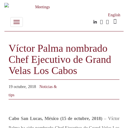
English
Toggle
navigation
Víctor Palma nombrado
Chef Ejecutivo de Grand
Velas Los Cabos
19 octubre, 2018
Noticias &
tips
Cabo San Lucas, México (15 de octubre, 2018)
– Víctor
Palma ha sido nombrado Chef Ejecutivo de Grand Velas Los