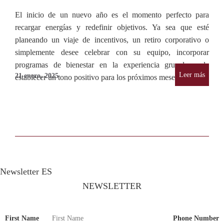
El inicio de un nuevo año es el momento perfecto para
recargar energías y redefinir objetivos. Ya sea que esté
planeando un viaje de incentivos, un retiro corporativo o
simplemente desee celebrar con su equipo, incorporar
programas de bienestar en la experiencia grupal puede
Leer más
21 enero, 2025
establecer un tono positivo para los próximos meses.
Newsletter ES
NEWSLETTER
First Name
Phone Number